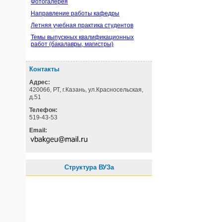
Фотогалерея
Направление работы кафедры
Летняя учебная практика студентов
Темы выпускных квалификационных
работ (бакалавры, магистры)
Контакты
Адрес:
420066, РТ, г.Казань, ул.Красносельская,
д.51
Телефон:
519-43-53
Email:
Структура ВУЗа