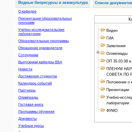
Водные биоресурсы и аквакультура
Список документо
О кафедре
Презентации образовательных
К
программ
Учебно-исследовательские
Видео
лаборатории
ГИА
Образовательные программы
Заявления
Обращение руководителя
Олимпиады
Сотрудники
ОП 35.03.08 и
Выпускники кафедры ВБА
ПЛЕНУМ НАУ
Новости
СОВЕТА ПО 
Достижения студентов
Положение о 
Календарь событий
Презентации
Партнеры
Учебно-иссле
Олимпиады
лаборатории
Гостевая книга
ФУМО
Программы обучения
Документы
Учебные курсы