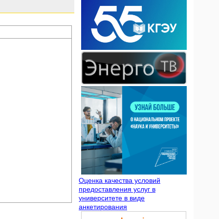
Оценка качества условий
предоставления услуг в
университете в виде
анкетирования