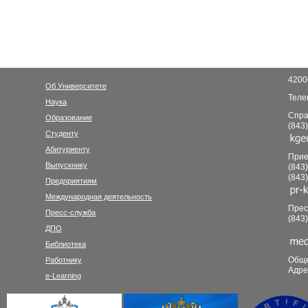
42006
Об Университете
Теле
Наука
Спра
Образование
(843
Студенту
Абитуриенту
Прие
Выпускнику
(843
(843
Предприятиям
Международная деятельность
Прес
Пресс-служба
(843
ДПО
Библиотека
Общ
Работнику
Адрес
e-Learning