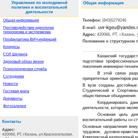
Управление по молодежной
Общая информация
политике и воспитательной
деятельности
Телефон:
(843)5279246
Общая информация
E-mail:
Противодействие идеологии
терроризма и экстремизма
Адрес:
420066, РТ, г.Казань,
Профилактика ВИЧ-инфекций
Положение о структурном 
Конкурсы
СОЛ Шеланга
Казанский государс
подготовки профессиональ
Здоровый образ жизни
поколения инженерно-технич
Психологическая служба
В этой связи разр
Сотрудники
приоритетных ориентиров раз
Новости
В вузе созданы достойные 
Студенческий и Спортивны
Гостевая книга
общественные объединения.
Документы
Координировать дан
Фотогалерея
деятельности, которое явля
Основная цель дея
воспитательной работы со с
Контакты
Основные направления внеуч
Адрес:
трудовое, духовно-нравст
420066, РТ, г.Казань, ул.Красносельская,
Комплексный календарный пл